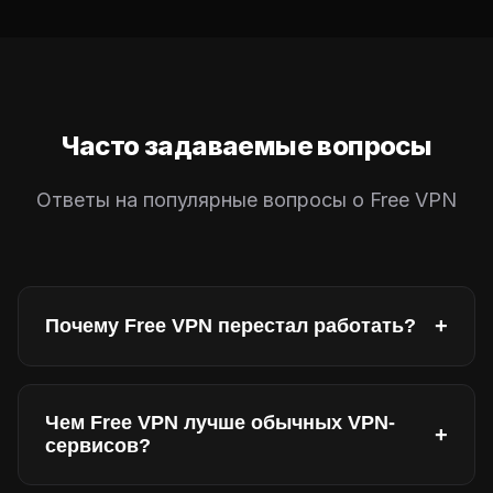
Часто задаваемые вопросы
Ответы на популярные вопросы о Free VPN
+
Почему Free VPN перестал работать?
Соединение может прерваться из-за
нестабильности сети или устаревшей
Чем Free VPN лучше обычных VPN-
+
версии приложения. Если Free ВПН не
сервисов?
подключается — обновите приложение до
актуальной версии. Наш сервис регулярно